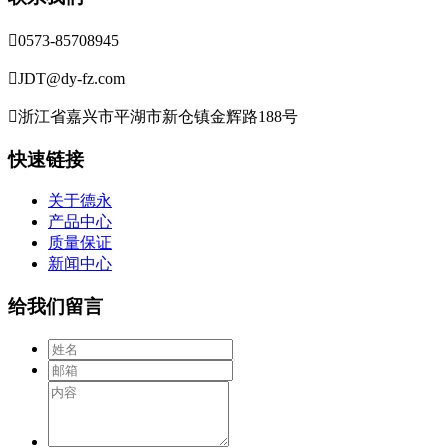

0573-85708945

JDT@dy-fz.com

浙江省嘉兴市平湖市新仓镇金辉路188号
快速链接
关于德永
产品中心
质量保证
新闻中心
给我们留言