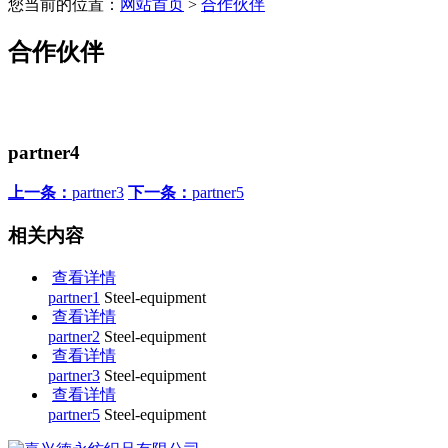
您当前的位置：
网站首页
>
合作伙伴
合作伙伴
partner4
上一条：
partner3
下一条：
partner5
相关内容
查看详情
partner1
Steel-equipment
查看详情
partner2
Steel-equipment
查看详情
partner3
Steel-equipment
查看详情
partner5
Steel-equipment