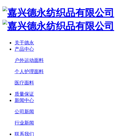
关于德永
产品中心
户外运动面料
个人护理面料
医疗面料
质量保证
新闻中心
公司新闻
行业新闻
联系我们